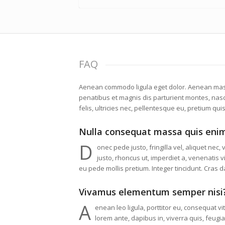
FAQ
Aenean commodo ligula eget dolor. Aenean mas
penatibus et magnis dis parturient montes, nas
felis, ultricies nec, pellentesque eu, pretium qui
Nulla consequat massa quis eni
D
onec pede justo, fringilla vel, aliquet nec,
justo, rhoncus ut, imperdiet a, venenatis vi
eu pede mollis pretium. Integer tincidunt. Cras 
Vivamus elementum semper nisi
A
enean leo ligula, porttitor eu, consequat vi
lorem ante, dapibus in, viverra quis, feugiat