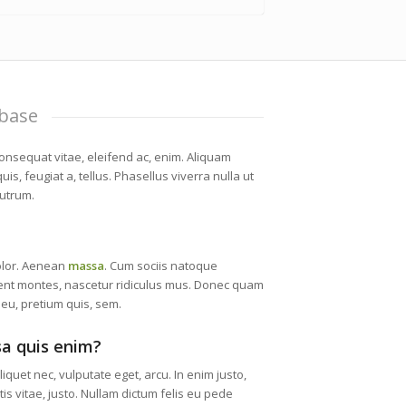
base
 consequat vitae, eleifend ac, enim. Aliquam
uis, feugiat a, tellus. Phasellus viverra nulla ut
rutrum.
olor. Aenean
massa
. Cum sociis natoque
ient montes, nascetur ridiculus mus. Donec quam
e eu, pretium quis, sem.
a quis enim?
liquet nec, vulputate eget, arcu. In enim justo,
is vitae, justo. Nullam dictum felis eu pede