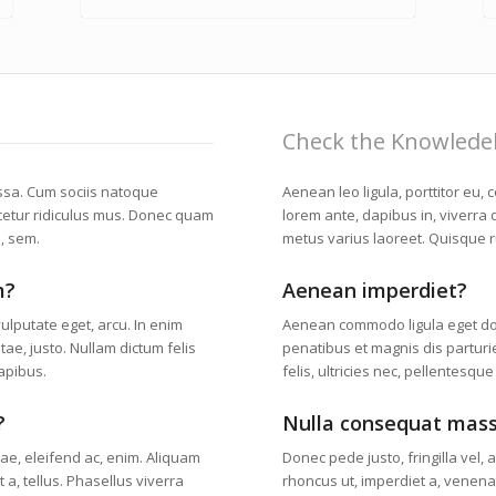
Check the Knowlede
sa. Cum sociis natoque
Aenean leo ligula, porttitor eu,
cetur ridiculus mus. Donec quam
lorem ante, dapibus in, viverra q
s, sem.
metus varius laoreet. Quisque 
m?
Aenean imperdiet?
 vulputate eget, arcu. In enim
Aenean commodo ligula eget d
tae, justo. Nullam dictum felis
penatibus et magnis dis partur
dapibus.
felis, ultricies nec, pellentesqu
?
Nulla consequat mass
tae, eleifend ac, enim. Aliquam
Donec pede justo, fringilla vel, a
 a, tellus. Phasellus viverra
rhoncus ut, imperdiet a, venenat