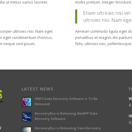
ulla ut metus varius laoreet.
mollis pretium. Integer tincidunt
Etiam ultricies nisi v
ultricies nisi. Nam ege
Aenean commodo ligula eget d
mcorper ultricies nisi. Nam eget
penatibus et magnis dis partur
lus eget condimentum rhoncus,
felis, ultricies nec, pellentesqu
em neque sed ipsum.
LATEST NEWS
F
W
VMFS Data Recovery Software is To Be
Released
$
RecoveryRus is Releasing NetAPP Data
H
Recovery Software
$
l
RecoveryRus is Releasing Data Recovery