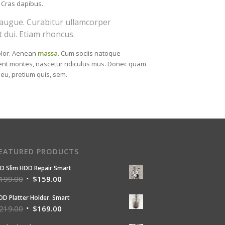
. Cras dapibus.
el augue. Curabitur ullamcorper
t dui. Etiam rhoncus.
olor. Aenean
massa
. Cum sociis natoque
ient montes, nascetur ridiculus mus. Donec quam
e eu, pretium quis, sem.
EATURED PRODUCTS
D Slim HDD Repair Smart
199.00
$
159.00
DD Platter Holder. Smart
219.00
$
169.00